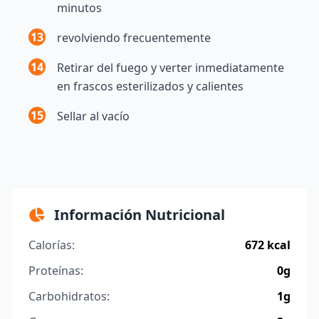
minutos
13
revolviendo frecuentemente
14
Retirar del fuego y verter inmediatamente
en frascos esterilizados y calientes
15
Sellar al vacío
Información Nutricional
Calorías:
672 kcal
Proteínas:
0g
Carbohidratos:
1g