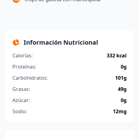
Información Nutricional
Calorías:
332 kcal
Proteínas:
0g
Carbohidratos:
101g
Grasas:
49g
Azúcar:
0g
Sodio:
12mg