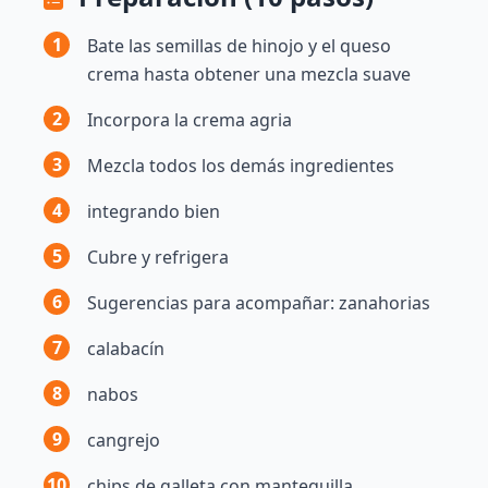
1
Bate las semillas de hinojo y el queso
crema hasta obtener una mezcla suave
2
Incorpora la crema agria
3
Mezcla todos los demás ingredientes
4
integrando bien
5
Cubre y refrigera
6
Sugerencias para acompañar: zanahorias
7
calabacín
8
nabos
9
cangrejo
10
chips de galleta con mantequilla