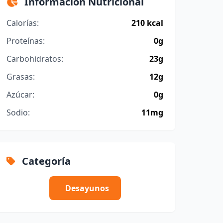
Información Nutricional
Calorías:
210 kcal
Proteínas:
0g
Carbohidratos:
23g
Grasas:
12g
Azúcar:
0g
Sodio:
11mg
Categoría
Desayunos