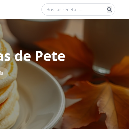
s de Pete
ía