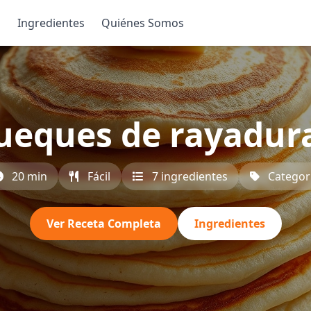
s
Ingredientes
Quiénes Somos
ueques de rayadura
20 min
Fácil
7 ingredientes
Categor
Ver Receta Completa
Ingredientes