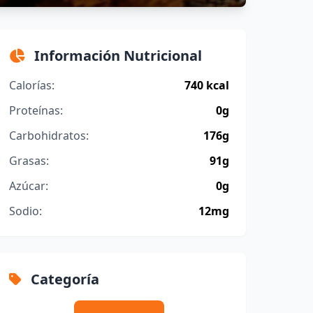
Información Nutricional
Calorías:
740 kcal
Proteínas:
0g
Carbohidratos:
176g
Grasas:
91g
Azúcar:
0g
Sodio:
12mg
Categoría