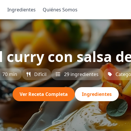
s
Ingredientes
Quiénes Somos
l curry con salsa d
70 min
Difícil
29 ingredientes
Catego
Ver Receta Completa
Ingredientes