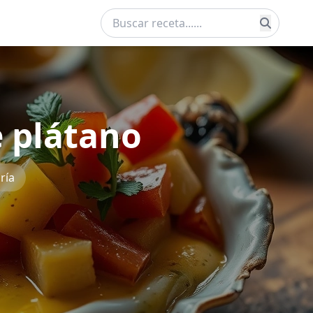
e plátano
ría