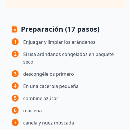
Preparación (17 pasos)
1
Enjuagar y limpiar los arándanos
2
Si usa arándanos congelados en paquete
seco
3
descongélelos primero
4
En una cacerola pequeña
5
combine azúcar
6
maicena
7
canela y nuez moscada