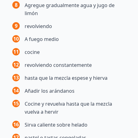
8
Agregue gradualmente agua y jugo de
limón
9
revolviendo
10
A fuego medio
11
cocine
12
revolviendo constantemente
13
hasta que la mezcla espese y hierva
14
Añadir los arándanos
15
Cocine y revuelva hasta que la mezcla
vuelva a hervir
16
Sirva caliente sobre helado
17
pastel o tartas congeladas