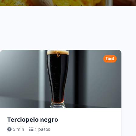
Fácil
Terciopelo negro
5 min
1 pasos