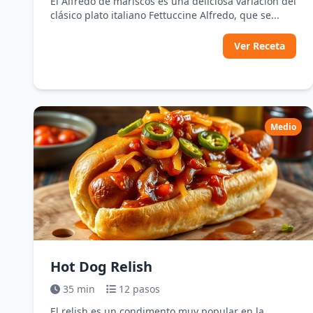
El Alfredo de mariscos es una deliciosa variación del
clásico plato italiano Fettuccine Alfredo, que se...
Ver Receta
Medio
Hot Dog Relish
35 min
12 pasos
El relish es un condimento muy popular en la