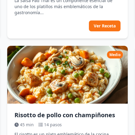
La Salsa Pad Thai es un componente esencial de
uno de los platillos más emblemáticos de la
gastronomía...
Ver Receta
Medio
Risotto de pollo con champiñones
45 min
14 pasos
El risotto es un plato emblemático de la cocina