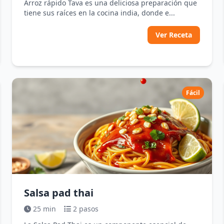
Arroz rápido Tava es una deliciosa preparación que
tiene sus raíces en la cocina india, donde e...
Ver Receta
Fácil
Salsa pad thai
25 min
2 pasos