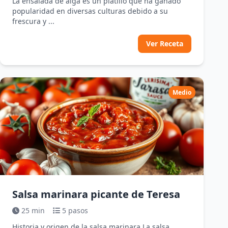
La ensalada de alga es un platillo que ha ganado
popularidad en diversas culturas debido a su
frescura y ...
Ver Receta
Medio
Salsa marinara picante de Teresa
25 min
5 pasos
Historia y origen de la salsa marinara La salsa