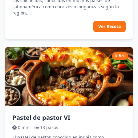
Las salchichas, conocidas en muchos países de
Latinoamérica como chorizos o longanizas según la
región,...
Ver Receta
Difícil
Pastel de pastor VI
0 min
13 pasos
El pastel de pastor, conocido en inglés como