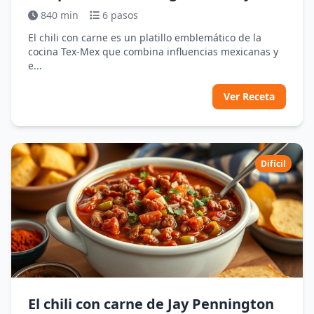
Hirdler
840 min
6 pasos
El chili con carne es un platillo emblemático de la
cocina Tex-Mex que combina influencias mexicanas y
e...
Ver Receta
Difícil
El chili con carne de Jay Pennington